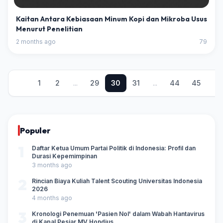
Kaitan Antara Kebiasaan Minum Kopi dan Mikroba Usus
Menurut Penelitian
2 months ago
79
1
2
...
29
30
31
...
44
45
Populer
1
Daftar Ketua Umum Partai Politik di Indonesia: Profil dan
Durasi Kepemimpinan
3 months ago
2
Rincian Biaya Kuliah Talent Scouting Universitas Indonesia
2026
4 months ago
3
Kronologi Penemuan 'Pasien Nol' dalam Wabah Hantavirus
di Kapal Pesiar MV Hondius