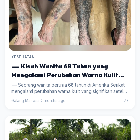
KESEHATAN
--- Kisah Wanita 68 Tahun yang
Mengalami Perubahan Warna Kulit
Setelah Mengonsumsi Antibiotik ---
--- Seorang wanita berusia 68 tahun di Amerika Serikat
mengalami perubahan warna kulit yang signifikan setelah
mengonsumsi antibiotik untuk mengatasi masalah kulit.
Galang Mahesa
·
2 months ago
73
Kondisi ini dikenal sebagai hiperpi...