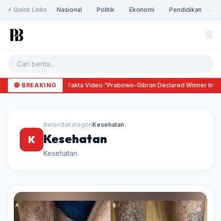
⚡ Quick Links
Nasional
Politik
Ekonomi
Pendidikan
K
-
-
-
-
🔴 BREAKING
Cek Fakta Video “Prabowo-Gibran Declared Winner by J
Beranda
Kategori
Kesehatan
Kesehatan
K
Kesehatan