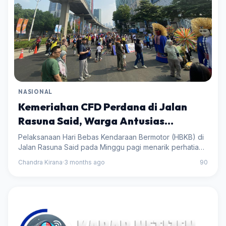
NASIONAL
Kemeriahan CFD Perdana di Jalan
Rasuna Said, Warga Antusias
Menyambutnya
Pelaksanaan Hari Bebas Kendaraan Bermotor (HBKB) di
Jalan Rasuna Said pada Minggu pagi menarik perhatian
banyak warga yang ingin berolahraga dan bersantai.
Chandra Kirana
·
3 months ago
90