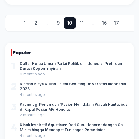
1
2
...
9
10
11
...
16
17
Populer
1
Daftar Ketua Umum Partai Politik di Indonesia: Profil dan
Durasi Kepemimpinan
3 months ago
2
Rincian Biaya Kuliah Talent Scouting Universitas Indonesia
2026
4 months ago
3
Kronologi Penemuan 'Pasien Nol' dalam Wabah Hantavirus
di Kapal Pesiar MV Hondius
2 months ago
4
Kisah Inspiratif Agustinus: Dari Guru Honorer dengan Gaji
Minim hingga Mendapat Tunjangan Pemerintah
4 months ago