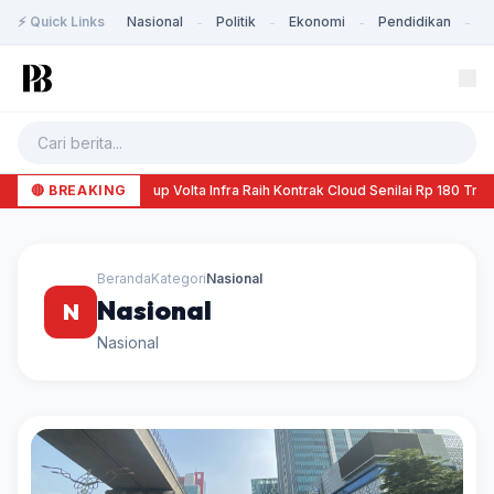
⚡ Quick Links
Nasional
Politik
Ekonomi
Pendidikan
K
-
-
-
-
🔴 BREAKING
Startup Volta Infra Raih Kontrak Cloud Senilai Rp 180 Trili
Beranda
Kategori
Nasional
Nasional
N
Nasional