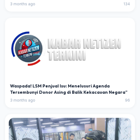
Telur
3 months ago
134
Waspada! LSM Penjual Isu: Menelusuri Agenda
Tersembunyi Donor Asing di Balik Kekacauan Negara”
3 months ago
96