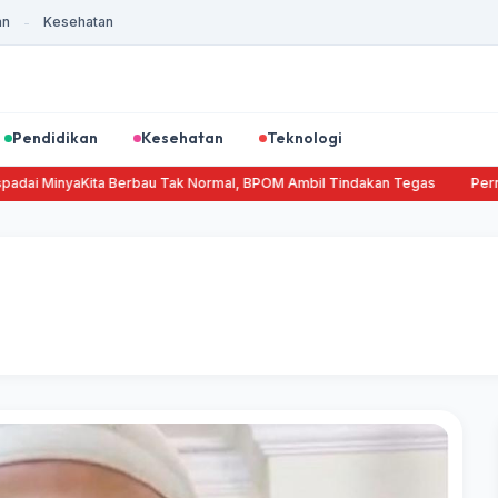
an
Kesehatan
-
Pendidikan
Kesehatan
Teknologi
ai MinyaKita Berbau Tak Normal, BPOM Ambil Tindakan Tegas
Pernya