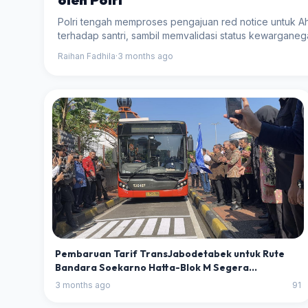
Polri tengah memproses pengajuan red notice untuk A
terhadap santri, sambil memvalidasi status kewargane
Raihan Fadhila
·
3 months ago
Pembaruan Tarif TransJabodetabek untuk Rute
Bandara Soekarno Hatta-Blok M Segera
Diumumkan
3 months ago
91