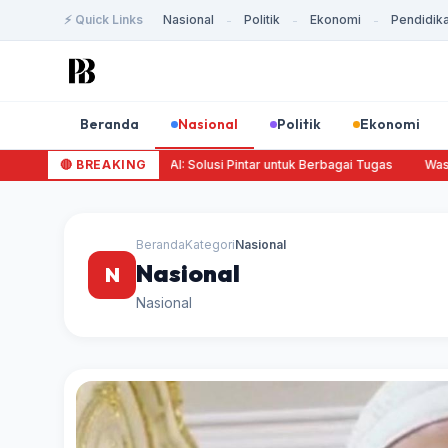
⚡ Quick Links
Nasional
Politik
Ekonomi
Pendidik
-
-
-
Beranda
Nasional
Politik
Ekonomi
Mengenal Agen AI: Solusi Pintar untuk Berbagai Tugas
🔴 BREAKING
Waspad
Beranda
Kategori
Nasional
Nasional
N
Nasional