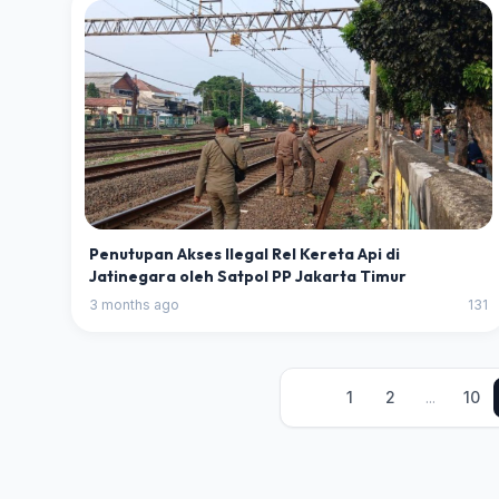
Penutupan Akses Ilegal Rel Kereta Api di
Jatinegara oleh Satpol PP Jakarta Timur
3 months ago
131
1
2
...
10