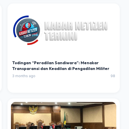
Tudingan “Peradilan Sandiwara”: Menakar
Transparansi dan Keadilan di Pengadilan Militer
3 months ago
98