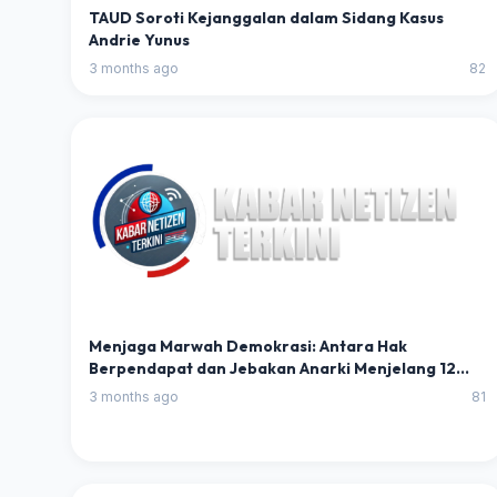
TAUD Soroti Kejanggalan dalam Sidang Kasus
Andrie Yunus
3 months ago
82
Menjaga Marwah Demokrasi: Antara Hak
Berpendapat dan Jebakan Anarki Menjelang 12
Mei
3 months ago
81