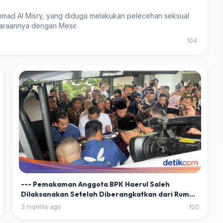
hmad Al Misry, yang diduga melakukan pelecehan seksual
garaannya dengan Mesir.
104
--- Pemakaman Anggota BPK Haerul Saleh
Dilaksanakan Setelah Diberangkatkan dari Rumah
Duka ---
3 months ago
100