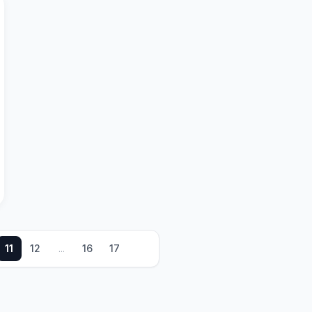
11
12
...
16
17