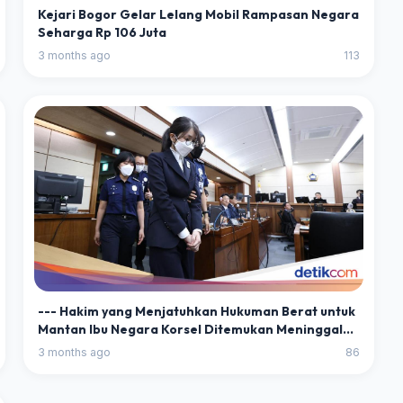
Kejari Bogor Gelar Lelang Mobil Rampasan Negara
Seharga Rp 106 Juta
3 months ago
113
--- Hakim yang Menjatuhkan Hukuman Berat untuk
Mantan Ibu Negara Korsel Ditemukan Meninggal
Dunia ---
3 months ago
86