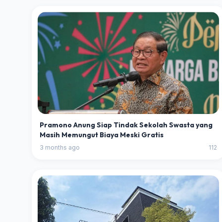
Pramono Anung Siap Tindak Sekolah Swasta yang
Masih Memungut Biaya Meski Gratis
3 months ago
112