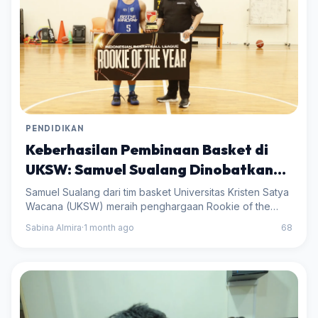
PENDIDIKAN
Keberhasilan Pembinaan Basket di
UKSW: Samuel Sualang Dinobatkan
Sebagai Rookie of the Year IBL 2026
Samuel Sualang dari tim basket Universitas Kristen Satya
Wacana (UKSW) meraih penghargaan Rookie of the
Year dalam ajang IBL 2026, menandakan keberhasilan
Sabina Almira
·
1 month ago
68
program pembinaan basket di kampus tersebut.