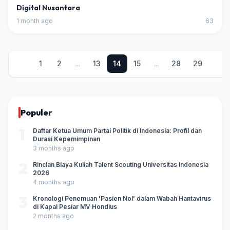
Digital Nusantara
1 month ago
63
1
2
...
13
14
15
...
28
29
Populer
1
Daftar Ketua Umum Partai Politik di Indonesia: Profil dan
Durasi Kepemimpinan
3 months ago
2
Rincian Biaya Kuliah Talent Scouting Universitas Indonesia
2026
4 months ago
3
Kronologi Penemuan 'Pasien Nol' dalam Wabah Hantavirus
di Kapal Pesiar MV Hondius
2 months ago