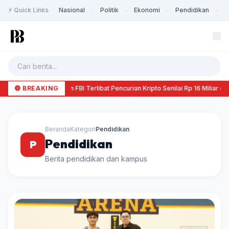
⚡ Quick Links
Nasional
Politik
Ekonomi
Pendidikan
K
-
-
-
-
🔴 BREAKING
Agen FBI Terlibat Pencurian Kripto Senilai Rp 16 Miliar d
Beranda
Kategori
Pendidikan
Pendidikan
P
Berita pendidikan dan kampus