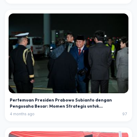
Pertemuan Presiden Prabowo Subianto dengan
Pengusaha Besar: Momen Strategis untuk
Perekonomian Nasional
4 months ago
97