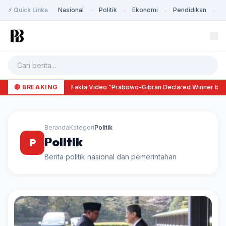
⚡ Quick Links
Nasional
Politik
Ekonomi
Pendidikan
K
-
-
-
-
🔴 BREAKING
Cek Fakta Video “Prabowo-Gibran Declared Winner by J
Beranda
Kategori
Politik
Politik
P
Berita politik nasional dan pemerintahan