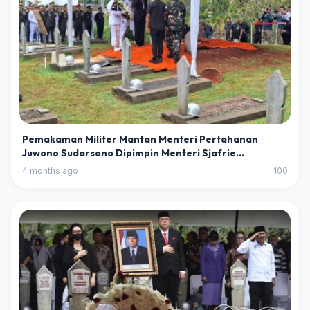
Pemakaman Militer Mantan Menteri Pertahanan
Juwono Sudarsono Dipimpin Menteri Sjafrie
Sjamsoeddin
4 months ago
100