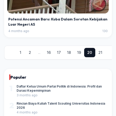
Potensi Ancaman Baru: Kuba Dalam Sorotan Kebijakan
Luar Negeri AS
4 months ago
130
1
2
...
16
17
18
19
20
21
Populer
1
Daftar Ketua Umum Partai Politik di Indonesia: Profil dan
Durasi Kepemimpinan
3 months ago
2
Rincian Biaya Kuliah Talent Scouting Universitas Indonesia
2026
4 months ago