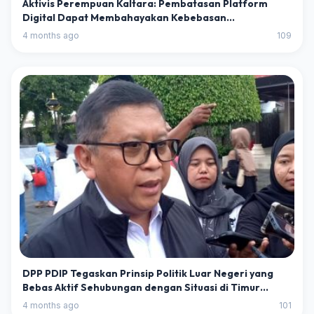
Aktivis Perempuan Kaltara: Pembatasan Platform
Digital Dapat Membahayakan Kebebasan
Berpendapat
4 months ago
109
DPP PDIP Tegaskan Prinsip Politik Luar Negeri yang
Bebas Aktif Sehubungan dengan Situasi di Timur
Tengah
4 months ago
101