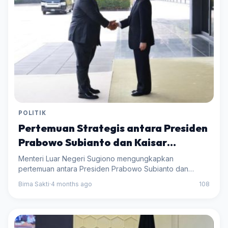
POLITIK
Pertemuan Strategis antara Presiden
Prabowo Subianto dan Kaisar
Naruhito: Membangun Kerjasama
Menteri Luar Negeri Sugiono mengungkapkan
Bilateral
pertemuan antara Presiden Prabowo Subianto dan
Kaisar Jepang Naruhito sebagai langkah penting dalam
Bima Sakti
·
4 months ago
108
memperkuat hubungan bilateral kedua negara.