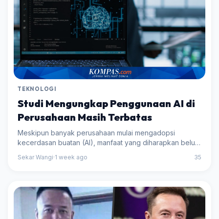
TEKNOLOGI
Studi Mengungkap Penggunaan AI di
Perusahaan Masih Terbatas
Meskipun banyak perusahaan mulai mengadopsi
kecerdasan buatan (AI), manfaat yang diharapkan belum
sepenuhnya dirasakan. Riset menunjukkan bahwa
Sekar Wangi
·
1 week ago
35
penggunaan AI masih terbatas dan dampaknya terhadap
prod...