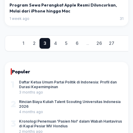
Program Sewa Perangkat Apple Resmi Diluncurkan,
Mulai dari iPhone hingga Mac
1 week ago
31
1
2
3
4
5
6
...
26
27
Populer
1
Daftar Ketua Umum Partai Politik di Indonesia: Profil dan
Durasi Kepemimpinan
3 months ago
2
Rincian Biaya Kuliah Talent Scouting Universitas Indonesia
2026
4 months ago
3
Kronologi Penemuan 'Pasien Nol' dalam Wabah Hantavirus
di Kapal Pesiar MV Hondius
2 months ago