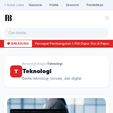
⚡ Quick Links
Nasional
Politik
Ekonomi
Pendidikan
K
-
-
-
-
🔴 BREAKING
BGN Percepat Pembangunan 1.700 Dapur Gizi di Papua d
Beranda
Kategori
Teknologi
Teknologi
T
Berita teknologi, inovasi, dan digital