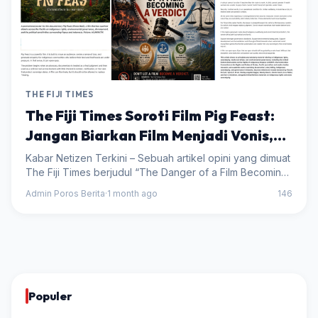
THE FIJI TIMES
The Fiji Times Soroti Film Pig Feast:
Jangan Biarkan Film Menjadi Vonis,
Verifikasi Fakta Tetap yang Utama
Kabar Netizen Terkini – Sebuah artikel opini yang dimuat
The Fiji Times berjudul “The Danger of a Film Becoming
a Verdict” kembali memantik perhatian publik di kawasan
Admin Poros Berita
·
1 month ago
146
Pasifik. Artikel tersebut mengaj...
Populer