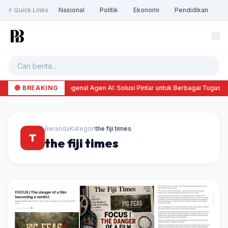
⚡ Quick Links
Nasional
Politik
Ekonomi
Pendidikan
K
-
-
-
-
🔴 BREAKING
Mengenal Agen AI: Solusi Pintar untuk Berbagai Tugas
Beranda
Kategori
the fiji times
T
the fiji times