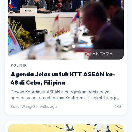
POLITIK
Agenda Jelas untuk KTT ASEAN ke-
48 di Cebu, Filipina
Dewan Koordinasi ASEAN menegaskan pentingnya
agenda yang terarah dalam Konferensi Tingkat Tinggi
ke-48 di Cebu, Filipina, dengan fokus pada hasil yang
Sekar Wangi
·
3 months ago
943
berarti bagi kawasan.