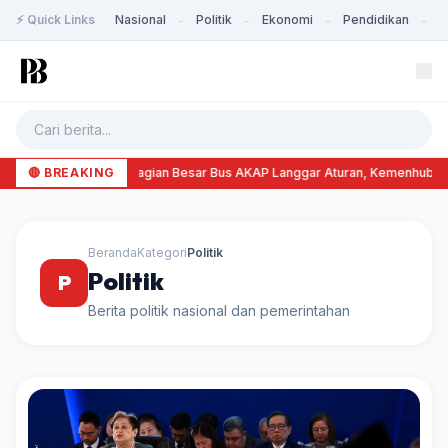
⚡ Quick Links
Nasional
Politik
Ekonomi
Pendidikan
K
-
-
-
-
🔴 BREAKING
Sebagian Besar Bus AKAP Langgar Aturan, Kemenhub Am
Beranda
Kategori
Politik
Politik
P
Berita politik nasional dan pemerintahan