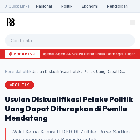
⚡ Quick Links
Nasional
Politik
Ekonomi
Pendidikan
K
-
-
-
-
🔴 BREAKING
Mengenal Agen AI: Solusi Pintar untuk Berbagai Tugas
Beranda
Politik
Usulan Diskualifikasi Pelaku Politik Uang Dapat Di...
POLITIK
Usulan Diskualifikasi Pelaku Politik
Uang Dapat Diterapkan di Pemilu
Mendatang
Wakil Ketua Komisi II DPR RI Zulfikar Arse Sadikin
menganggap usulan Bawaslu untuk