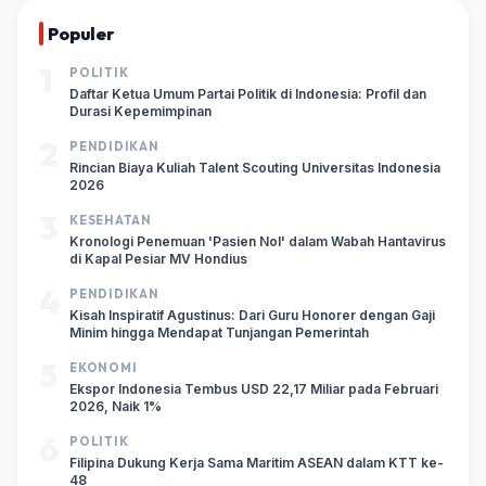
Populer
1
POLITIK
Daftar Ketua Umum Partai Politik di Indonesia: Profil dan
Durasi Kepemimpinan
2
PENDIDIKAN
Rincian Biaya Kuliah Talent Scouting Universitas Indonesia
2026
3
KESEHATAN
Kronologi Penemuan 'Pasien Nol' dalam Wabah Hantavirus
di Kapal Pesiar MV Hondius
4
PENDIDIKAN
Kisah Inspiratif Agustinus: Dari Guru Honorer dengan Gaji
Minim hingga Mendapat Tunjangan Pemerintah
5
EKONOMI
Ekspor Indonesia Tembus USD 22,17 Miliar pada Februari
2026, Naik 1%
6
POLITIK
Filipina Dukung Kerja Sama Maritim ASEAN dalam KTT ke-
48