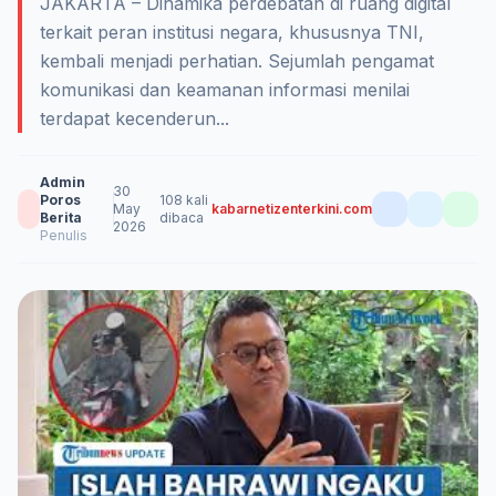
JAKARTA – Dinamika perdebatan di ruang digital
terkait peran institusi negara, khususnya TNI,
kembali menjadi perhatian. Sejumlah pengamat
komunikasi dan keamanan informasi menilai
terdapat kecenderun...
Admin
30
Poros
108 kali
May
kabarnetizenterkini.com
Berita
dibaca
2026
Penulis