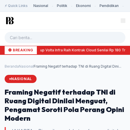
⚡ Quick Links
Nasional
Politik
Ekonomi
Pendidikan
K
-
-
-
-
🔴 BREAKING
Startup Volta Infra Raih Kontrak Cloud Senilai Rp 180 Trili
Beranda
Nasional
Framing Negatif terhadap TNI di Ruang Digital Dini...
NASIONAL
Framing Negatif terhadap TNI di
Ruang Digital Dinilai Menguat,
Pengamat Soroti Pola Perang Opini
Modern