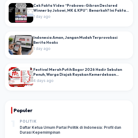
Cek Fakta Video “Prabowo-Gibran Declared
Winner by Jokowi, MK & KPU”: Benarkah? Ini Fakta
dan Dokumen Resminya
1 day ago
Indonesia Aman, Jangan Mudah Terprovokasi
Berita Hoaks
1 day ago
Festival Merah Putih Bogor 2026 Hadir Sebulan
Penuh, Warga Diajak Rayakan Kemerdekaan
dengan Puluhan Agenda Kebangsaan
4 days ago
Populer
1
POLITIK
Daftar Ketua Umum Partai Politik di Indonesia: Profil dan
Durasi Kepemimpinan