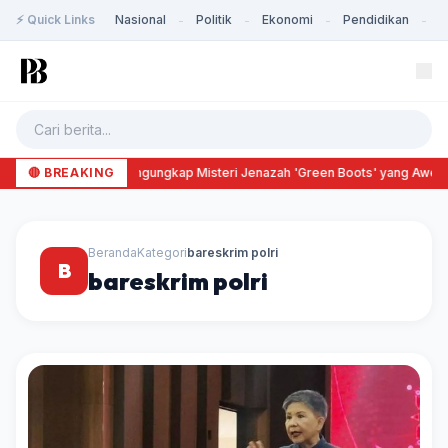
⚡ Quick Links
Nasional
Politik
Ekonomi
Pendidikan
K
-
-
-
-
🔴 BREAKING
Mengungkap Misteri Jenazah 'Green Boots' yang Awet 
Beranda
Kategori
bareskrim polri
B
bareskrim polri