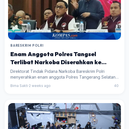
BARESKRIM POLRI
Enam Anggota Polres Tangsel
Terlibat Narkoba Diserahkan ke
Polda Metro Jaya
Direktorat Tindak Pidana Narkoba Bareskrim Polri
menyerahkan enam anggota Polres Tangerang Selatan,
termasuk Kasat Narkoba, kepada Polda Metro Jaya
Bima Sakti
·
2 weeks ago
40
terkait kasus narkotika. Penyerahan ini dilakukan pa...