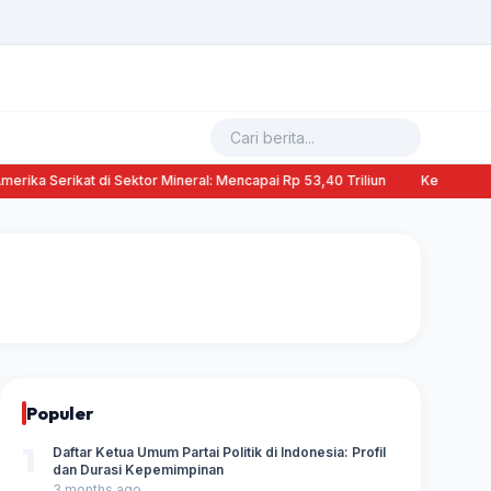
ika Serikat di Sektor Mineral: Mencapai Rp 53,40 Triliun
Kehilangan Pek
Populer
1
Daftar Ketua Umum Partai Politik di Indonesia: Profil
dan Durasi Kepemimpinan
3 months ago