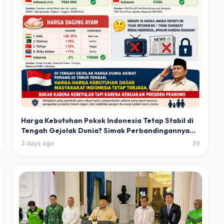
Harga Kebutuhan Pokok Indonesia Tetap Stabil di
Tengah Gejolak Dunia? Simak Perbandingannya
dengan Berbagai Negara
3 days ago
39