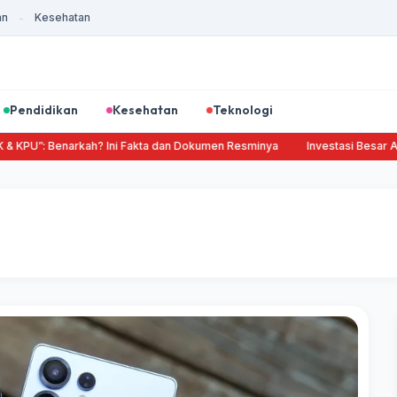
an
Kesehatan
-
Pendidikan
Kesehatan
Teknologi
KPU”: Benarkah? Ini Fakta dan Dokumen Resminya
Investasi Besar Amer