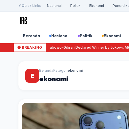
⚡ Quick Links
Nasional
Politik
Ekonomi
Pendidik
-
-
-
Beranda
Nasional
Politik
Ekonomi
Cek Fakta Video “Prabowo-Gibran Declared Winner by Jokowi, MK & 
🔴 BREAKING
Beranda
Kategori
ekonomi
E
ekonomi