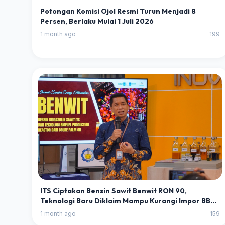
Potongan Komisi Ojol Resmi Turun Menjadi 8
Persen, Berlaku Mulai 1 Juli 2026
1 month ago
199
ITS Ciptakan Bensin Sawit Benwit RON 90,
Teknologi Baru Diklaim Mampu Kurangi Impor BBM
Indonesia
1 month ago
159