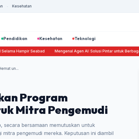
an
Kesehatan
-
Pendidikan
Kesehatan
Teknologi
l Selama Hampir Seabad
Mengenal Agen AI: Solusi Pintar untuk Berbagai
emat un...
ikan Program
uk Mitra Pengemudi
rab, secara bersamaan memutuskan untuk
mitra pengemudi mereka. Keputusan ini diambil