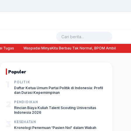
 Tugas
Waspadai MinyaKita Berbau Tak Normal, BPOM Ambil Tindakan
Populer
1
POLITIK
Daftar Ketua Umum Partai Politik di Indonesia: Profil
dan Durasi Kepemimpinan
2
PENDIDIKAN
Rincian Biaya Kuliah Talent Scouting Universitas
Indonesia 2026
3
KESEHATAN
Kronologi Penemuan 'Pasien Nol' dalam Wabah