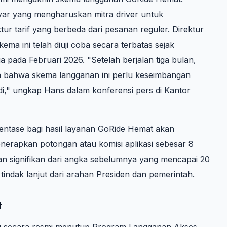
ar yang mengharuskan mitra driver untuk
r tarif yang berbeda dari pesanan reguler. Direktur
 ini telah diuji coba secara terbatas sejak
 pada Februari 2026. "Setelah berjalan tiga bulan,
 bahwa skema langganan ini perlu keseimbangan
di," ungkap Hans dalam konferensi pers di Kantor
entase bagi hasil layanan GoRide Hemat akan
erapkan potongan atau komisi aplikasi sebesar 8
n signifikan dari angka sebelumnya yang mencapai 20
ndak lanjut dari arahan Presiden dan pemerintah.
t
ng secara resmi menutup Program Langganan Akses