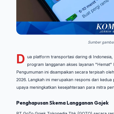
Sumber gambar
D
ua platform transportasi daring di Indones
program langganan akses layanan "Hemat" b
Pengumuman ini disampaikan secara terpisah oleh
2026. Langkah ini merupakan respons dari kedua
upaya meningkatkan kesejahteraan para mitra pen
Penghapusan Skema Langganan Gojek
PT GoTo Gojek Tokopedia Tbk (GOTO) secara res