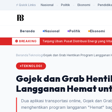
⚡ Quick Links
Nasional
Politik
Ekonomi
Pendidik
-
-
-
Beranda
Nasional
Politik
Ekonomi
Terminal Terpadu Tanjung Uban: Pusat Distribusi Energi yang Vita
🔴 BREAKING
Beranda
Teknologi
Gojek dan Grab Hentikan Program Langganan H
TEKNOLOGI
Gojek dan Grab Hent
Langganan Hemat unt
Dua aplikasi transportasi online, Gojek dan G
menghentikan program langganan "Hemat" bagi 