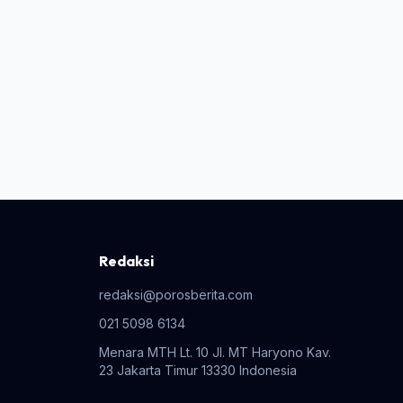
Redaksi
redaksi@porosberita.com
021 5098 6134
Menara MTH Lt. 10 Jl. MT Haryono Kav.
23 Jakarta Timur 13330 Indonesia