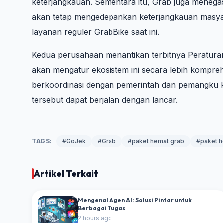
keterjangkauan. Sementara itu, Grab juga meneg
akan tetap mengedepankan keterjangkauan masyar
layanan reguler GrabBike saat ini.
Kedua perusahaan menantikan terbitnya Peratur
akan mengatur ekosistem ini secara lebih kompre
berkoordinasi dengan pemerintah dan pemangku k
tersebut dapat berjalan dengan lancar.
TAGS:
#GoJek
#Grab
#paket hemat grab
#paket h
Artikel Terkait
Mengenal Agen AI: Solusi Pintar untuk
Berbagai Tugas
2 hours ago