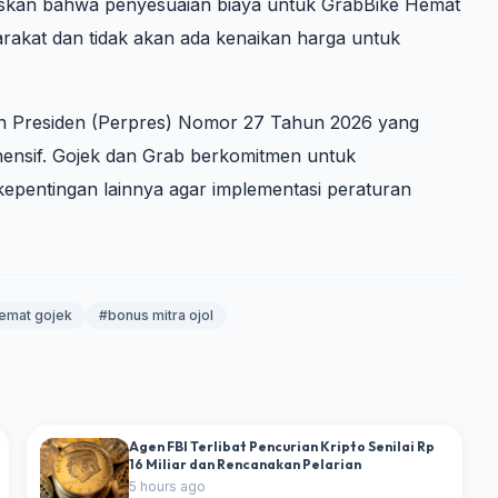
askan bahwa penyesuaian biaya untuk GrabBike Hemat
akat dan tidak akan ada kenaikan harga untuk
an Presiden (Perpres) Nomor 27 Tahun 2026 yang
hensif. Gojek dan Grab berkomitmen untuk
epentingan lainnya agar implementasi peraturan
emat gojek
#bonus mitra ojol
Agen FBI Terlibat Pencurian Kripto Senilai Rp
16 Miliar dan Rencanakan Pelarian
5 hours ago