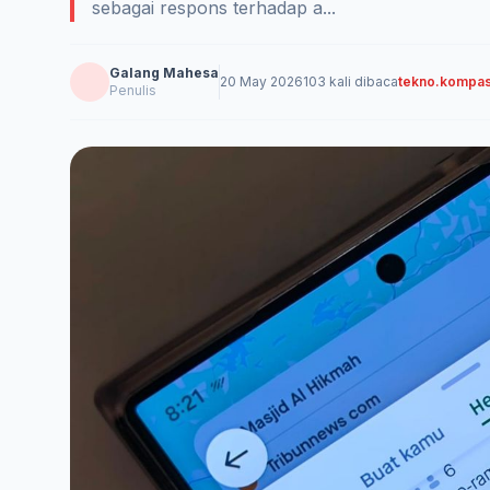
sebagai respons terhadap a...
Galang Mahesa
20 May 2026
103 kali dibaca
tekno.kompa
Penulis