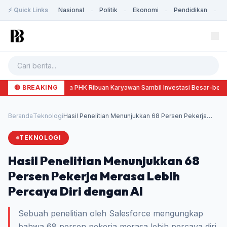
⚡ Quick Links
Nasional
Politik
Ekonomi
Pendidikan
K
-
-
-
-
🔴 BREAKING
Meta PHK Ribuan Karyawan Sambil Investasi Besar-besar
Beranda
Teknologi
Hasil Penelitian Menunjukkan 68 Persen Pekerja
Mer...
TEKNOLOGI
Hasil Penelitian Menunjukkan 68
Persen Pekerja Merasa Lebih
Percaya Diri dengan AI
Sebuah penelitian oleh Salesforce mengungkap
bahwa 68 persen pekerja merasa lebih percaya diri