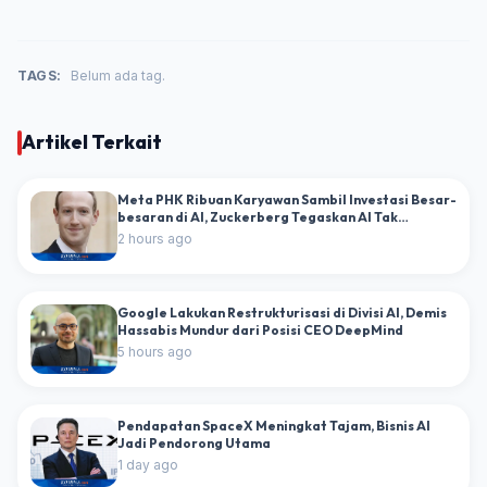
TAGS:
Belum ada tag.
Artikel Terkait
Meta PHK Ribuan Karyawan Sambil Investasi Besar-
besaran di AI, Zuckerberg Tegaskan AI Tak
Gantikan Manusia
2 hours ago
Google Lakukan Restrukturisasi di Divisi AI, Demis
Hassabis Mundur dari Posisi CEO DeepMind
5 hours ago
Pendapatan SpaceX Meningkat Tajam, Bisnis AI
Jadi Pendorong Utama
1 day ago