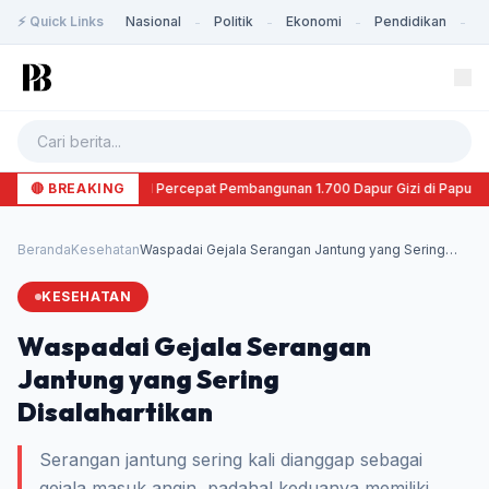
⚡ Quick Links
Nasional
Politik
Ekonomi
Pendidikan
K
-
-
-
-
🔴 BREAKING
BGN Percepat Pembangunan 1.700 Dapur Gizi di Papua 
Beranda
Kesehatan
Waspadai Gejala Serangan Jantung yang Sering
Disal...
KESEHATAN
Waspadai Gejala Serangan
Jantung yang Sering
Disalahartikan
Serangan jantung sering kali dianggap sebagai
gejala masuk angin, padahal keduanya memiliki