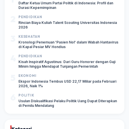
Daftar Ketua Umum Partai Politik di Indonesia: Profil dan
Durasi Kepemimpinan
2
PENDIDIKAN
Rincian Biaya Kuliah Talent Scouting Universitas Indonesia
2026
3
KESEHATAN
Kronologi Penemuan 'Pasien Nol' dalam Wabah Hantavirus
di Kapal Pesiar MV Hondius
4
PENDIDIKAN
Kisah Inspiratif Agustinus: Dari Guru Honorer dengan Gaji
Minim hingga Mendapat Tunjangan Pemerintah
5
EKONOMI
Ekspor Indonesia Tembus USD 22,17 Miliar pada Februari
2026, Naik 1%
6
POLITIK
Usulan Diskualifikasi Pelaku Politik Uang Dapat Diterapkan
di Pemilu Mendatang
Kategori