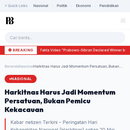
⚡ Quick Links
Nasional
Politik
Ekonomi
Pendidikan
K
-
-
-
-
🔴 BREAKING
Cek Fakta Video “Prabowo-Gibran Declared Winner by J
Beranda
Nasional
Harkitnas Harus Jadi Momentum Persatuan, Bukan
Pem...
NASIONAL
Harkitnas Harus Jadi Momentum
Persatuan, Bukan Pemicu
Kekacauan
Kabar netizen Terkini – Peringatan Hari
Kebangkitan Nasional (Harkitnas) setiap 20 Mei