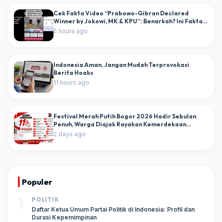
Cek Fakta Video “Prabowo-Gibran Declared
Winner by Jokowi, MK & KPU”: Benarkah? Ini Fakta
dan Dokumen Resminya
5 hours ago
Indonesia Aman, Jangan Mudah Terprovokasi
Berita Hoaks
11 hours ago
Festival Merah Putih Bogor 2026 Hadir Sebulan
Penuh, Warga Diajak Rayakan Kemerdekaan
dengan Puluhan Agenda Kebangsaan
2 days ago
Populer
1
POLITIK
Daftar Ketua Umum Partai Politik di Indonesia: Profil dan
Durasi Kepemimpinan