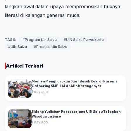
langkah awal dalam upaya mempromosikan budaya
literasi di kalangan generasi muda.
TAGS:
#Program Uin Saizu
#UIN Saizu Purwokerto
#UIN Saizu
#Prestasi Uin Saizu
Artikel Terkait
Momen Mengharukan Saat Basuh Kaki di Parents
Gathering SMPII Al Abidin Karanganyar
1 day ago
Sidang Yudisium Pascasarjana UIN Saizu Tetapkan
Wisudawan Baru
1 day ago