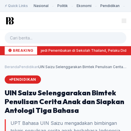
⚡ Quick Links
Nasional
Politik
Ekonomi
Pendidikan
K
-
-
-
-
🔴 BREAKING
Tragedi Penembakan di Sekolah Thailand, Pelaku Didug
Beranda
Pendidikan
UIN Saizu Selenggarakan Bimtek Penulisan Cerita
An...
PENDIDIKAN
UIN Saizu Selenggarakan Bimtek
Penulisan Cerita Anak dan Siapkan
Antologi Tiga Bahasa
UPT Bahasa UIN Saizu mengadakan bimbingan
teknis penulisan cerita anak berbahasa Indonesia