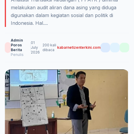
melakukan audit aliran dana asing yang diduga
digunakan dalam kegiatan sosial dan politik di
Indonesia. Hal....
Admin
01
Poros
200 kali
July
kabarnetizenterkini.com
Berita
dibaca
2026
Penulis