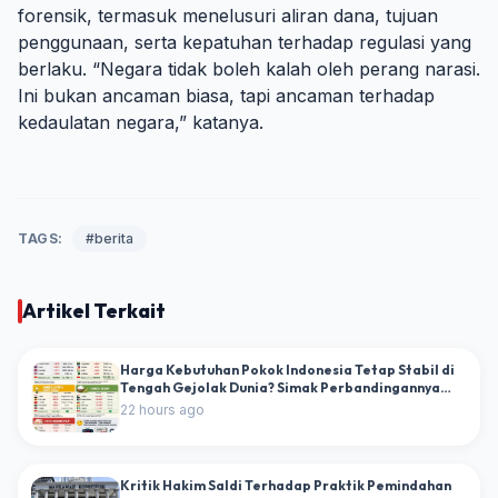
forensik, termasuk menelusuri aliran dana, tujuan
penggunaan, serta kepatuhan terhadap regulasi yang
berlaku. “Negara tidak boleh kalah oleh perang narasi.
Ini bukan ancaman biasa, tapi ancaman terhadap
kedaulatan negara,” katanya.
TAGS:
#berita
Artikel Terkait
Harga Kebutuhan Pokok Indonesia Tetap Stabil di
Tengah Gejolak Dunia? Simak Perbandingannya
dengan Berbagai Negara
22 hours ago
Kritik Hakim Saldi Terhadap Praktik Pemindahan