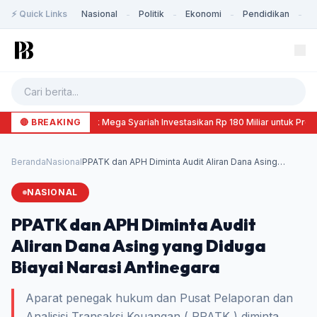
⚡ Quick Links
Nasional
Politik
Ekonomi
Pendidikan
K
-
-
-
-
🔴 BREAKING
Bank Mega Syariah Investasikan Rp 180 Miliar untuk Pr
Beranda
Nasional
PPATK dan APH Diminta Audit Aliran Dana Asing
yang...
NASIONAL
PPATK dan APH Diminta Audit
Aliran Dana Asing yang Diduga
Biayai Narasi Antinegara
Aparat penegak hukum dan Pusat Pelaporan dan
Analisisi Transaksi Keuangan ( PPATK ) diminta