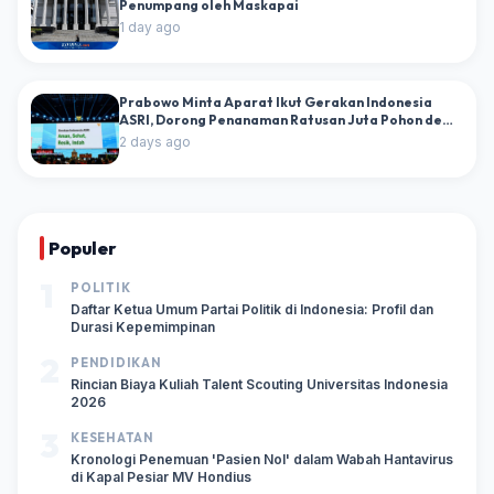
Penumpang oleh Maskapai
1 day ago
Prabowo Minta Aparat Ikut Gerakan Indonesia
ASRI, Dorong Penanaman Ratusan Juta Pohon demi
Masa Depan Hijau
2 days ago
Populer
1
POLITIK
Daftar Ketua Umum Partai Politik di Indonesia: Profil dan
Durasi Kepemimpinan
2
PENDIDIKAN
Rincian Biaya Kuliah Talent Scouting Universitas Indonesia
2026
3
KESEHATAN
Kronologi Penemuan 'Pasien Nol' dalam Wabah Hantavirus
di Kapal Pesiar MV Hondius