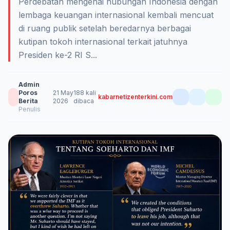
Perdebatan mengenai hubungan Indonesia dengan
lembaga keuangan internasional kembali mencuat
di ruang publik setelah beredarnya berbagai
kutipan tokoh internasional terkait jatuhnya
Presiden ke-2 RI S...
Admin
Poros
21 May
188 kali
kabarnetizenterkini.com
Berita
2026
dibaca
Penulis