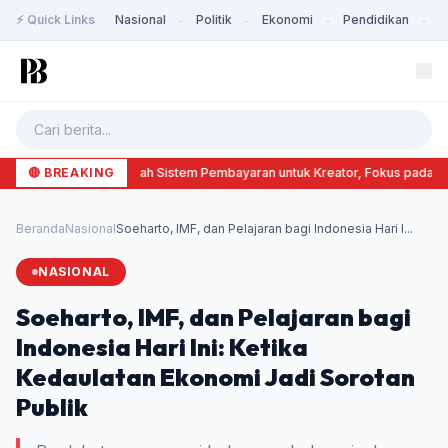
⚡ Quick Links
Nasional
Politik
Ekonomi
Pendidikan
K
-
-
-
-
🔴 BREAKING
X Ubah Sistem Pembayaran untuk Kreator, Fokus pada Ko
Beranda
Nasional
Soeharto, IMF, dan Pelajaran bagi Indonesia Hari I...
NASIONAL
Soeharto, IMF, dan Pelajaran bagi
Indonesia Hari Ini: Ketika
Kedaulatan Ekonomi Jadi Sorotan
Publik