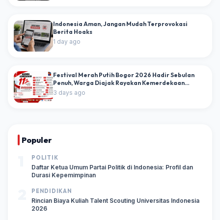
Indonesia Aman, Jangan Mudah Terprovokasi
Berita Hoaks
1 day ago
Festival Merah Putih Bogor 2026 Hadir Sebulan
Penuh, Warga Diajak Rayakan Kemerdekaan
dengan Puluhan Agenda Kebangsaan
3 days ago
Populer
1
POLITIK
Daftar Ketua Umum Partai Politik di Indonesia: Profil dan
Durasi Kepemimpinan
2
PENDIDIKAN
Rincian Biaya Kuliah Talent Scouting Universitas Indonesia
2026