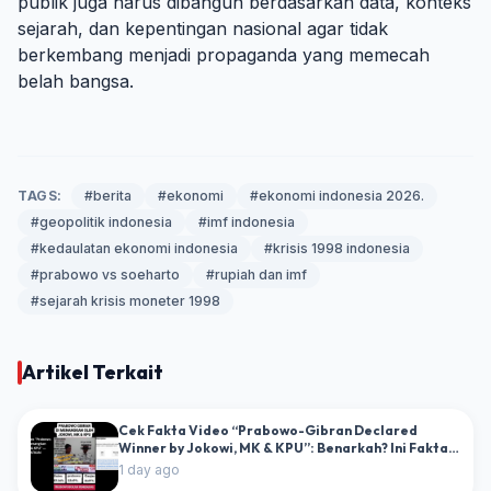
publik juga harus dibangun berdasarkan data, konteks
sejarah, dan kepentingan nasional agar tidak
berkembang menjadi propaganda yang memecah
belah bangsa.
TAGS:
#berita
#ekonomi
#ekonomi indonesia 2026.
#geopolitik indonesia
#imf indonesia
#kedaulatan ekonomi indonesia
#krisis 1998 indonesia
#prabowo vs soeharto
#rupiah dan imf
#sejarah krisis moneter 1998
Artikel Terkait
Cek Fakta Video “Prabowo-Gibran Declared
Winner by Jokowi, MK & KPU”: Benarkah? Ini Fakta
dan Dokumen Resminya
1 day ago