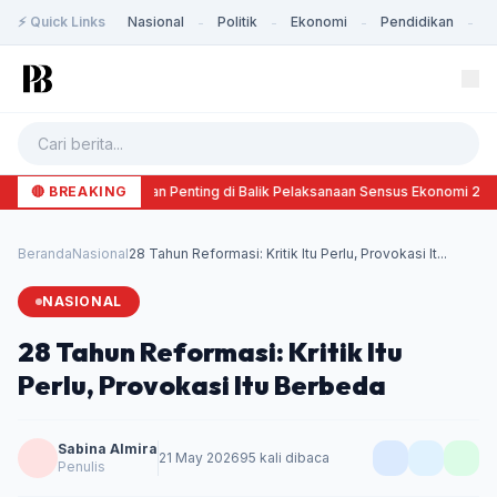
⚡ Quick Links
Nasional
Politik
Ekonomi
Pendidikan
K
-
-
-
-
🔴 BREAKING
Alasan Penting di Balik Pelaksanaan Sensus Ekonomi 20
Beranda
Nasional
28 Tahun Reformasi: Kritik Itu Perlu, Provokasi It...
NASIONAL
28 Tahun Reformasi: Kritik Itu
Perlu, Provokasi Itu Berbeda
Sabina Almira
21 May 2026
95 kali dibaca
Penulis