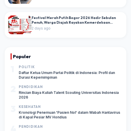
Festival Merah Putih Bogor 2026 Hadir Sebulan
Penuh, Warga Diajak Rayakan Kemerdekaan
dengan Puluhan Agenda Kebangsaan
2 days ago
Populer
1
POLITIK
Daftar Ketua Umum Partai Politik di Indonesia: Profil dan
Durasi Kepemimpinan
2
PENDIDIKAN
Rincian Biaya Kuliah Talent Scouting Universitas Indonesia
2026
3
KESEHATAN
Kronologi Penemuan 'Pasien Nol' dalam Wabah Hantavirus
di Kapal Pesiar MV Hondius
4
PENDIDIKAN