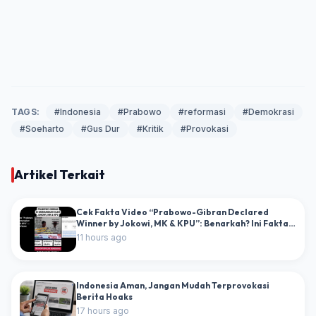
TAGS:
#Indonesia
#Prabowo
#reformasi
#Demokrasi
#Soeharto
#Gus Dur
#Kritik
#Provokasi
Artikel Terkait
Cek Fakta Video “Prabowo-Gibran Declared
Winner by Jokowi, MK & KPU”: Benarkah? Ini Fakta
dan Dokumen Resminya
11 hours ago
Indonesia Aman, Jangan Mudah Terprovokasi
Berita Hoaks
17 hours ago