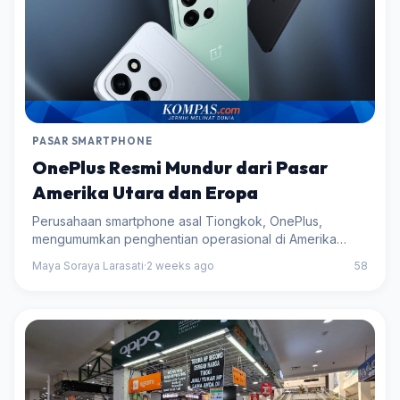
PASAR SMARTPHONE
OnePlus Resmi Mundur dari Pasar
Amerika Utara dan Eropa
Perusahaan smartphone asal Tiongkok, OnePlus,
mengumumkan penghentian operasional di Amerika
Utara dan Eropa, menandai keluarnya mereka dari
Maya Soraya Larasati
·
2 weeks ago
58
kedua pasar tersebut. Meskipun tidak meluncurkan
produk bar...