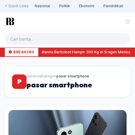
⚡ Quick Links
Nasional
Politik
Ekonomi
Pendidikan
K
-
-
-
-
🔴 BREAKING
--- Wanita Berbobot Hampir 300 Kg di Sragen Meninggal 
Beranda
Kategori
pasar smartphone
P
pasar smartphone